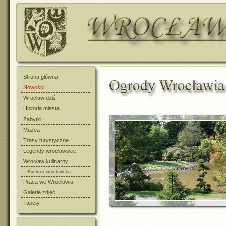
Strona główna
Nowości
Wrocław dziś
Historia miasta
Zabytki
Muzea
Trasy turystyczne
Legendy wrocławskie
Wrocław kulinarny
Kuchnia wrocławska
Praca we Wrocławiu
Galerie zdjęć
Tapety